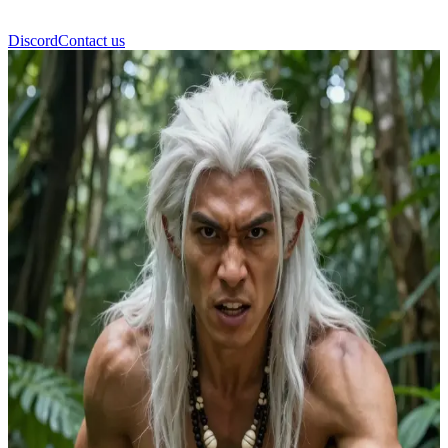
Discord
Contact us
Ου-Οκ