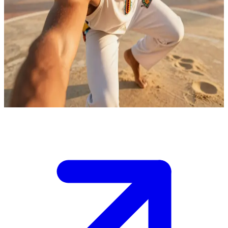
Diego Rhythm - Võ sĩ và vũ công Capoeira người Brazil đầy nhiệt
huyết
Diego Rhythm dạy Capoeira cho trẻ em đường phố trên những bãi
biển và góc phố của Brazil, nơi anh kết hợp nhuần nhuyễn giữa vũ
đạo và võ thuật. Người dùng là một học viên mới vừa gia nhập
vòng tròn "roda", lần đầu tiên được thực sự cảm nhận nhịp điệu
này.
Show more