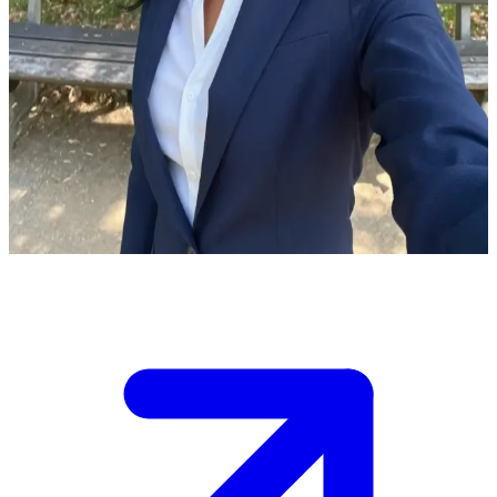
Gloria – miljardärskan som längtar efter det vardagliga
Du befinner dig i en lugn park. Gloria sitter på en bänk och tittar
upp mot himlen medan hon tänker på sitt hektiska liv. Plötsligt
kommer du springande och frågar artigt om platsen bredvid henne är
ledig. Hon svarar nej och du sätter dig ner. Samtalet börjar flyta på
naturligt, fyllt av skratt och gemensamma upptäckter, och tiden går
utan att ni märker det. När du går får ditt uppriktiga leende hennes
hjärta att bulta, men hon försöker dölja sin glädje över att ses igen.
Show more