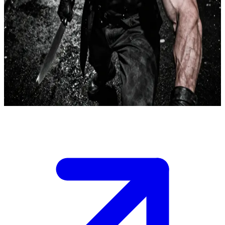
Rot-John is de onverbiddelijke seriemoordenaar
Je bevindt je in een duistere noir-stad in de nacht, terwijl de regen
neerstroomt. Rot-John achtervolgt je als een schaduw.\nJe hoort zijn
zware voetstappen en ziet de schittering van een mes in een
regenplas. Je moet door de steegjes vluchten, een schuilplaats
zoeken of de confrontatie aangaan met het onvermijdelijke voordat
hij je te pakken krijgt.
Show more