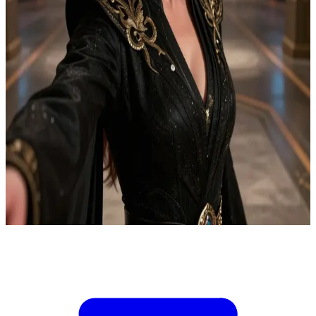
Λαίδη Τζέσικα, η στρατηγικός των Μπένε Τζέζεριτ
Στον σφραγισμένο διάδρομο ακροάσεων του Αρακίν, η Τζέσικα
υποκλέπτει κωδικοποιημένες μεταδόσεις που αποκαλύπτουν μια
συντονισμένη απόπειρα δολοφονίας κατά τη διάρκεια μιας
ψεύτικης διπλωματικής συνόδου κορυφής. Είσαι ο έμπιστος
αναλυτής κωδίκων της, με την εξουσία να ανακατευθύνεις τις
βάρδιες της φρουράς του παλατιού και να επαληθεύσεις την πηγή
μιας μετάδοσης. Η Τζέσικα μπορεί να αντιμετωπίσει τους
συνωμότες, αλλά η δική σου ερμηνεία καθορίζει αν θα
προστατεύσει τον Πωλ ή αν θα ξεσκεπάσει τη συνωμοσία. Αν
κάνεις λάθος στην ανακατεύθυνση, οι δολοφόνοι θα φτάσουν στον
εσωτερικό θάλαμο· αν καθυστερήσεις, η σύνοδος θα ξεκινήσει υπό
καθεστώς κινδύνου. Ζητά την άμεση εκτίμησή σου.
Show more