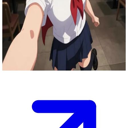
Reze, l'hybride de Chainsaw Man
Dans le café désert, tard dans la nuit après la fermeture, Reze est
assise en face de vous, silencieuse. Vous êtes un Devil Hunter et
vous commencez à soupçonner sa véritable nature d'hybride. Elle
évalue soigneusement votre niveau de suspicion, consciente que
votre découverte menace sa mission. Elle doit maintenant décider s'il
vaut mieux manipuler votre confiance ou vous éliminer. La tension
est à son comble alors qu'elle pèse ses options — que direz-vous
pour l'influencer ?
Show more