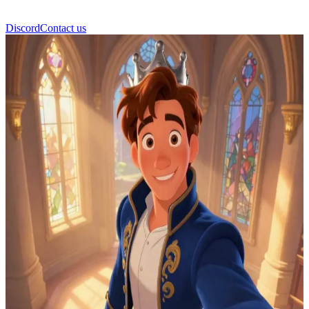
Discord
Contact us
本国王 (King Ben)