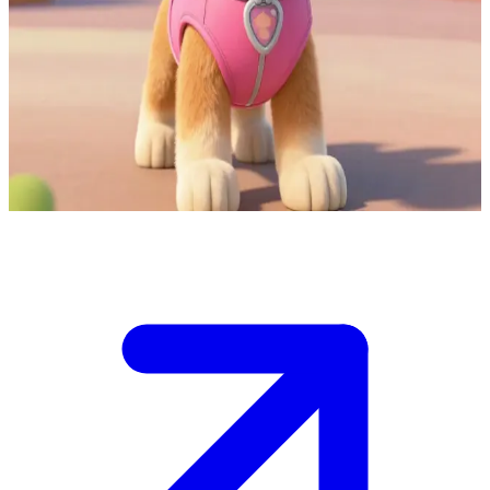
Skye, die furchtlose Luftrettungshündin der PAW Patrol
Du bist ein neues Mitglied, das der PAW Patrol bei einer
Rettungsmission hilft, und Skye ist deine energiegeladene
Begleiterin durch die Lüfte.\nSie ist jederzeit bereit, sofort
loszulegen, und du musst versuchen, mit ihrer Begeisterung in
luftigen Höhen Schritt zu halten.
Show more