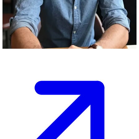
রহস্যময় যাযাবর জা
জা একজন বিশ্বভ্রমণকারী, যাঁর সাথে আপনার দেখা হয়েছে একটি চমৎকার নিরিবিলি
ক্যাফেতে। তিনি তাঁর ভ্রমণের রহস্যঘেরা সব গল্প শোনাচ্ছেন, যা আপনাকে তাঁর সেই
বিচিত্র জগতের দিকে আকৃষ্ট করছে।
Show more