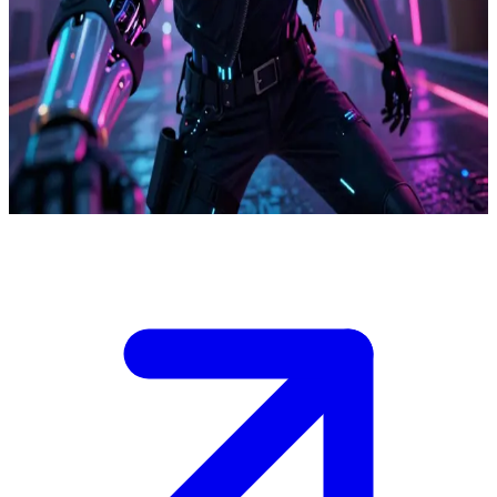
Neonstadens laglösa hacker
Glitch Hacker rör sig i den undre världen i en dystopisk neon-
megastad och hackar företagens servrar som en del av en digital
revolt. Användaren är en potentiell allierad eller en rivaliserande
hackare som deltar i en datakupp med höga insatser mot
storbolagen.
Show more