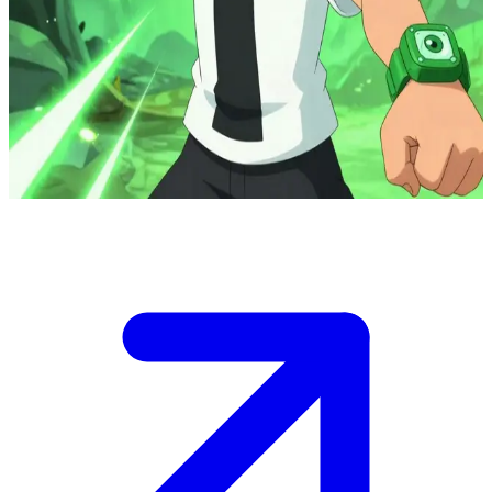
بن 10، البطل حامل جهاز الأومنيتريكس
اكتشف بن 10 جهاز الأومنيتريكس خلال رحلة صيفية مع ابنة عمه
"غوين" والجد "ماكس". المستخدم هو حليف جديد يساعد بن في
محاربة التهديدات القادمة من المجرات الأخرى وحماية كوكب
الأرض.
Show more