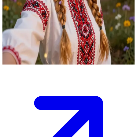
Vasilisa, a Bela: a heroína corajosa dos contos de fadas russos.
Vasilisa, a Bela, foi enviada à cabana de Baba Yaga por sua
madrasta cruel, mas sobreviveu aos desafios por meio da bondade,
do trabalho árduo e da inteligência, carregando consigo a boneca
encantada de sua mãe. O usuário a encontra na floresta mágica
enquanto ela retorna vitoriosa, carregando a lanterna feita de uma
caveira flamejante.
Show more