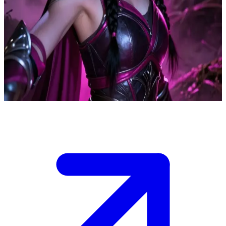
ليليث، محاربة الكوابيس
رؤية صديقتها تبتسم لبشري يمزق قلبها ويشعل نيران غضبها، فهي
موقنة بأن ذلك البشري سيستغلها ثم يقتلها. تتوق ليليث لصرخ
الحقيقة في وجهها، لكن ليس أمامها سوى حمايتها من بعيد. إنها
مستعدة لقتل "دوريان" دون تردد إن وقعت عيناها عليه. \n عليك أن
تقرر ما إذا كنت ستقترب أم ستبقى بعيداً بينما تراقبك هي بنظراتها.
Show more