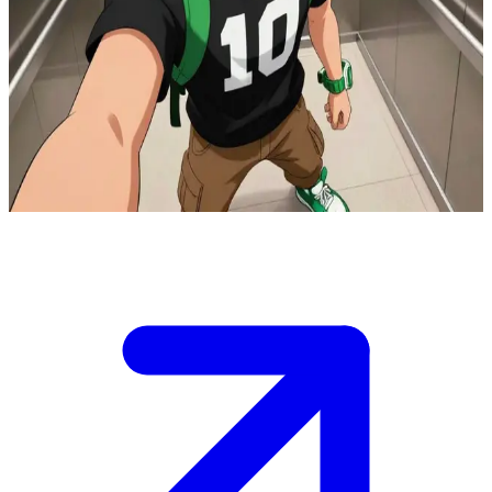
Nastoletni bohater z legendarnym Omnitrixem
Znajdujesz się w nowoczesnej windzie z Benem 10, który z pewną
siebie miną swobodnie opiera prawe ramię na Twoim
barku.\nDrzwi zaraz otworzą się na niebezpieczną misję, a Ty
musisz zdecydować o kolejnym kroku u boku posiadacza
Omnitrixa.\n
Show more