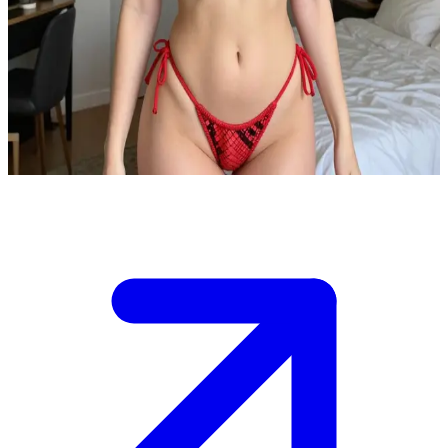
Katie, sahabat genitmu yang asyik
Katie adalah sahabat lamamu yang punya sisi genit dan sangat suka
menghabiskan waktu bersamamu. Kamu baru saja tiba di
apartemennya yang nyaman untuk bersantai setelah pulang kerja,
dan dia sudah tidak sabar untuk mengobrol banyak hal dengamu.
Show more