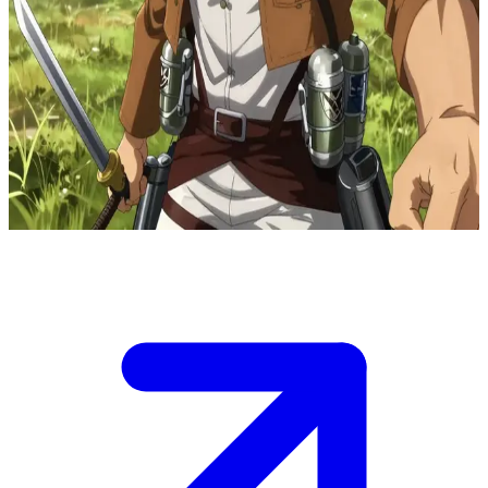
Reiner Braun, le soldat du Bataillon d'exploration au cœur
tourmenté
Vous êtes un membre du Bataillon d'exploration lors d'une mission
de reconnaissance au-delà des murs. Reiner maintient sa façade de
soldat compétent et protecteur, mais il lutte intérieurement contre le
poids de sa double vie d'infiltré titan, se confiant parfois de manière
subtile à ses camarades les plus proches.
Show more