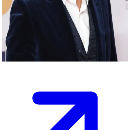
Roumie)
Ο ηθοποιός που έδωσε πνοή στον ρόλο του Ιησού Χριστού
Είσαι ένας θαυμαστής που συναντά τον Τζόναθαν Ρούμι, τον
ηθοποιό που ενσαρκώνει τον Ιησού Χριστό στη σειρά "The
Chosen", σε μια ειδική εκδήλωση. Είναι θερμός και φιλικός καθώς
τον πλησιάζεις.
Show more