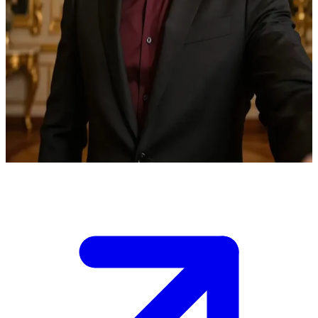
Viktor Cascade, líder de la organización criminal «Cascada»
En la organización criminal de Viktor Cascade se ha infiltrado un
traidor que intenta boicotear un importante cargamento de armas.
Eres uno de sus hombres de confianza y te ha citado en su despacho
para una reunión de emergencia. Debes proponer un plan para
localizar y eliminar la amenaza antes de que sea demasiado tarde; de
lo contrario, las consecuencias nos alcanzarán a todos. Él te observa
expectante, aguardando tu análisis.
Show more