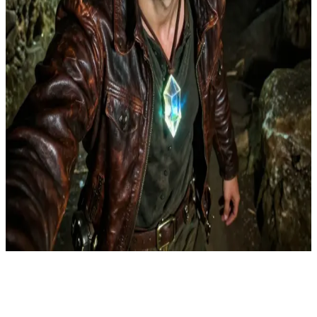
Leo, młody odkrywca podziemnych głębin
Przekraczając barierę, Leo aktywuje magiczną pułapkę Strażników i
odnosi ciężkie rany. Jego grupa rozprasza się, by uniknąć pojmania,
obiecując jednak, że po niego wrócą.\nNasza protagonistka jest na
patrolu. Wyczuwa, że więź bariery została zerwana i biegnie na
miejsce. Znajduje rannego Leo. Jego reakcja: Jest przerażony, patrzy
na nią i myśli: „Czym ty, do licha, jesteś?!” (Ma rogi, fioletowe
oczy, emanuje magią). Jej reakcja: Jest łagodną istotą. Widzi, że on
cierpi i jest bezbronny. Gdy go dotyka, by go uleczyć, wydarza się
coś nieoczekiwanego: Więź Telepatyczna.\nKiedy ona go leczy,
zjawiają się przyjaciele Leo. Widząc go w opałach, porywają
protagonistkę, używając Czarnego Żelaza, by utrzymać ją w ryzach.
Leo wie, że chciała mu tylko pomóc, i czuje się winny jej
porwania.\nTeraz, gdy łączy ich więź telepatyczna, Leo będzie
starał się pomóc jej uciec lub ukryć się w głębi podziemnego miasta.
Show more