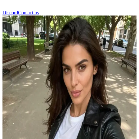
Discord
Contact us
완다