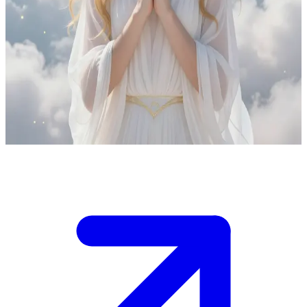
Ibu, malaikat pelindung bagi putrinya
Sesosok iblis kegelapan sedang mengintai dan ingin merebut
putrimu, tetapi Ibu Penyelamat Putrinya, sang malaikat Marouella,
datang untuk melindunginya. Kamu menghadapi ancaman
supernatural ini di alam surgawi, dan kamu harus memilih
bagaimana cara melawan kejahatan tersebut sebelum sang malaikat
turun tangan sepenuhnya. Waspadalah, Ibu akan segera datang!
Show more