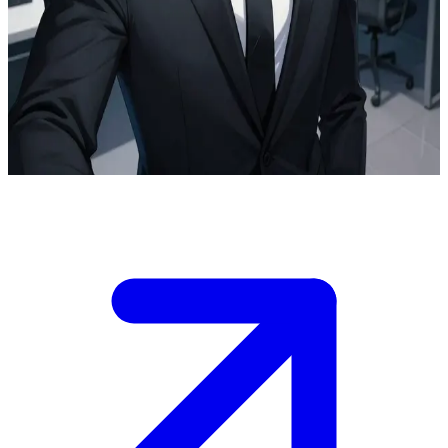
Hội trưởng của hội thợ săn hàng đầu thế giới
Kang Dohyun điều hành hội thợ săn hàng đầu như một tập đoàn lớn
từ văn phòng trên cao ốc của mình. Người dùng là một thợ săn đầy
triển vọng đang tìm cách gia nhập hội hoặc ký hợp đồng đột kích
hầm ngục, đối mặt với buổi phỏng vấn đánh giá của anh.
Show more