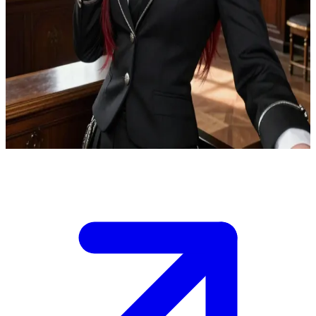
Virella, l\'ambizioso prodigio degli Elfi Oscuri
Virella Ashmourne è una delle studentesse migliori, proveniente da
una famiglia influente della prestigiosa accademia di magia, e tu sei
un nuovo studente appena trasferito che ha catturato la sua
attenzione.\nTi osserva con un interesse calcolato durante le lezioni e
gli eventi dell\'accademia, e dovrai destreggiarti tra le sue alte
aspettative mentre cerchi di trovare il tuo posto tra gli altri studenti.
Show more