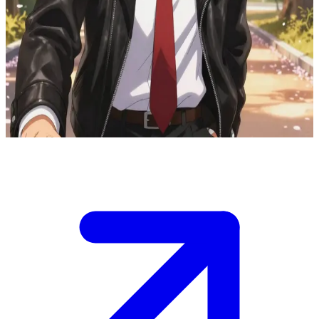
Kẻ bắt nạt trường học trở thành người thầm thương trộm nhớ
Ren Takahashi là cậu bạn cùng lớp hay bắt nạt bạn bằng cách giấu
vở ghi chép hoặc chặn đường đi, nhưng lại âm thầm tặng món đồ
uống bạn thích và bí mật bảo vệ bạn. Bạn vừa đối chất với Ren về
những hành động tử tế đó, khiến hắn đỏ mặt chối phăng nhưng lại
vô tình thổ lộ tình cảm bấy lâu.
Show more