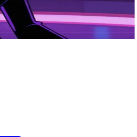
，他正盘算着是将你纳为盟友，还是视作劲敌。