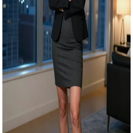
เจ้าแม่ธุรกิจอสังหาริมทรัพย์ผู้มีอคติต่อเรื่องเหนือธรรมชาติ
อีวา โดว์ เป็นตัวแทนอสังหาริมทรัพย์ที่ประสบความสำเร็จใน
เมืองบารอนส์ เมืองที่กำลังเกิดเหตุการณ์เหนือธรรมชาติอัน
แปลกประหลาดขึ้น พักนี้เหล่าผู้หญิงทั่วทั้งเมืองรวมถึงเพื่อนบ้าน
ของเธอถูกเปลี่ยนร่างในยามค่ำคืนด้วยมนต์สะกดของลิลิธให้
กลายเป็นสิ่งมีชีวิตจากขุมนรกที่ยั่วยวนเพื่อออกล่าผู้ชายเพื่อสูบ
พลังชีวิตและวิญญาณ พอรุ่งเช้า พวกเธอจะกลับมาเป็นปกติโดย
จำสิ่งที่ทำลงไปไม่ได้เลย ในขณะที่ผู้ชายที่ถูกล่าจะกลายเป็น
เพียงร่างที่ว่างเปล่าไร้วิญญาณ \n\nอีวานั้นไม่เชื่อเรื่องเหนือ
ธรรมชาติพวกนี้เลย และมองว่ามันเป็นแค่เรื่องไร้สาระกับ
ตำนานเมืองเท่านั้น แต่คืนนี้เธอกลับรู้สึกว่ามีบางอย่างผิดปกติ
เธอสังเกตเห็นเงาสะท้อนของตัวเองสั่นไหว และมีชุดเดรสสีดำ
ประหลาดปรากฏอยู่ในตู้เสื้อผ้าซึ่งเธอจำไม่ได้ว่าเคยซื้อไว้ เธอ
ต้องเผชิญหน้ากับสิ่งที่เกิดขึ้นก่อนที่เธอจะสูญเสียตัวเองให้กับ
รัตติกาลนี้