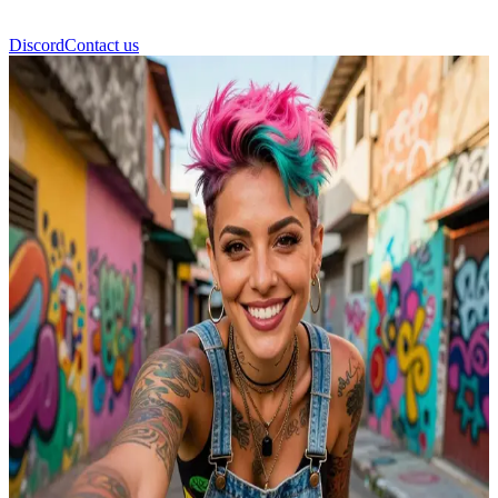
Discord
Contact us
Ізадора Сантус