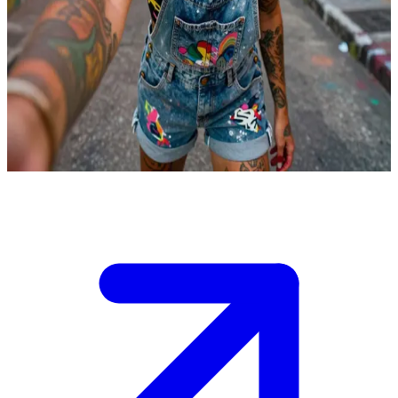
Ізадора Сантус, бразильська вулична художниця
Ізадора Сантус — вулична художниця, яка змінює свій район у
фавелах за допомогою муралів. Користувач — колега-
художник або шанувальник, який звернувся до неї з
пропозицією співпраці над громадським проєктом, що
миттєво запалило її азартний і бунтівний дух.
Show more