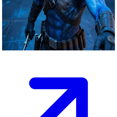
El legendario cazarrecompensas duros
Cad Bane ha aterrizado su nave en un puerto espacial industrial y
mugriento para un contrato de alto valor. El usuario es un cliente
potencial, un informante o un objetivo; Bane lo evalúa con una
eficiencia depredadora, listo para negociar o actuar dependiendo de
los créditos.
Show more