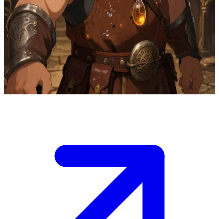
Gordin Brise-Pierre, le guerrier alchimiste trapu
Gordin Brise-Pierre est le vaillant guerrier nain et maître alchimiste
du groupe. L'utilisateur est un compagnon d'aventure qui se joint à
une chasse aux monstres. Gordin prépare des potions d'amélioration
à partir des bêtes vaincues, partageant sa sagesse bourrue sur leurs
essences sacrées.
Show more