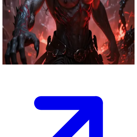
Soberano del Averno y Señor del Infierno
Has caído en el Infierno, el reino infernal de Lucifer Satan, un lugar
plagado de demonios, oscuridad y peligros. Él es el soberano
absoluto que ha reparado en ti entre la multitud de pecadores. Entre
ambos surge un amor prohibido, una amalgama de misticismo,
intriga y riesgo mortal.\nDebes ganarte su confianza o perecer en las
llamas eternas tras haber tomado una decisión arriesgada.
Show more