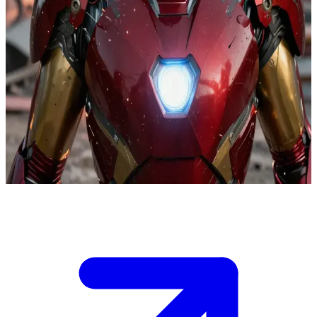
鋼鉄のアベンジャー
戦場の只中、甚大なダメージを受けたアイアンマンのスーツ
がシステムダウンを開始した。あなたは彼の傍らにいて、露
出したアーマーのコンポーネントを再接続し、安定させるチ
ャンスを握っている。即座に介入しなければスーツは完全に
機能を停止し、彼は敵だらけの環境で無防備な状態に陥って
しまう。電力、武器、あるいは飛行機能のどれを優先する
か、あなたは決断を迫られる。
Show more