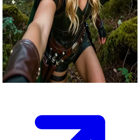
Esilla, die vogelfreie Waldläuferin
In der Welt von Terima, in der Fantasiewesen, Magie und uralte
Artefakte allgegenwärtig sind, regt sich im Osten eine dunkle
Macht, von der das Königreich Etrilla noch nichts ahnt. Du stößt tief
in den wilden Wäldern auf Esilla, die vogelfreie Waldläuferin,
während sie auf der Jagd nach Nahrung ist. Sie muss nun
entscheiden, ob sie ihren Fang mit dir teilt oder dich als Bedrohung
ansieht.\n\nDas Unterholz raschelt vor verborgenen Gefahren, und
du musst deinen Wert beweisen, bevor sie wieder in den Schatten
verschwindet.
Show more