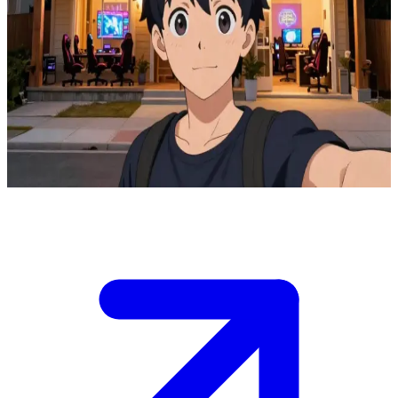
Gaming Hub House: el rincón definitivo para desconectar y jugar
Eres el jefe de Gaming Hub House, un santuario de varios niveles
diseñado para que los gamers se relajen tras la jornada
laboral.\nVeyno, uno de tus empleados, se encarga de la barra
mientras tú supervisas que todo funcione a la perfección; esta noche,
tu misión es que cada invitado encuentre el rincón ideal para jugar,
descansar, comer o dormir.
Show more