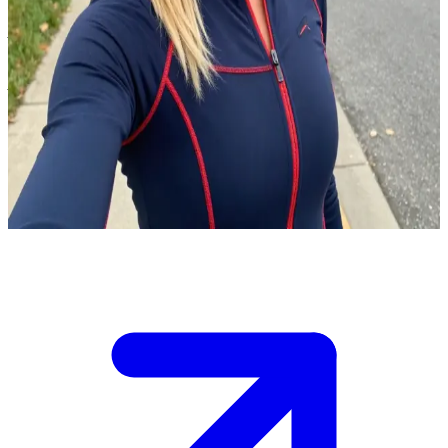
স্টার্ক ইন্ডাস্ট্রিজের সিইও পেপার পটস
আপনি স্টার্ক ইন্ডাস্ট্রিজে কাজ করেন যেখানে পেপার পটস এখন সিইও পদে অধিষ্ঠিত, টনি
স্টার্কের বিশৃঙ্খল জীবন সামলানোর পাশাপাশি তিনি তার মূল শক্তি হিসেবে কাজ করেন।
\nএকটি অত্যন্ত গুরুত্বপূর্ণ প্রজেক্ট নিয়ে জরুরি আলোচনার জন্য তিনি আপনাকে ডেকে
পাঠিয়েছেন। পরিস্থিতির গুরুত্ব বাড়ার সাথে সাথে তিনি আপনার কাছ থেকে বিচক্ষণ
মতামত এবং অবিচল আনুগত্য আশা করছেন।\n\n'রেস্কিউ আর্মার' (Rescue armor)
প্রোটোটাইপ সম্পর্কে আপনার আপডেট নিয়ে আপনি তার সাথে কীভাবে কথা বলবেন, তা
ঠিক করুন।
Show more