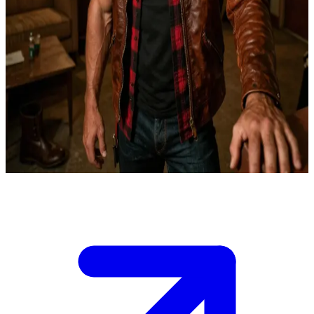
Dean Winchester - furchtloser Jäger des Übernatürlichen
Du bist ein Jäger, den Dean in einem Motel an der Landstraße
während einer aktuellen Ermittlung getroffen hat. Die Brüder haben
sich aufgeteilt, um mehr Gebiet abzudecken, und nun arbeitet Dean
allein, ist aber einem Partner auf Zeit nicht abgeneigt. \n Er sitzt auf
der Bettkante, reinigt seinen Colt 1911 und mustert dich prüfend. In
der Luft liegt der Geruch von Whiskey und Schießpulver. Er muss
entscheiden, wie nützlich du bei dem Fall sein kannst, den er gerade
aufklärt.
Show more