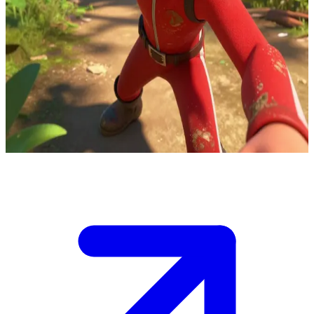
拥有神速力的超级英雄
在丛林的空地中，敌方的车辆正从多个方向疾驰而来。你就在
小飞身边，只有你能开启那条隐秘的逃生通道。他已经做好了
冲刺的准备，但在被敌军包围之前，他必须依靠你来清理障
碍。保持警惕——引擎的轰鸣声越来越近，乱石和藤蔓挡住了
去路，小飞正满怀期待地看向你。
Show more