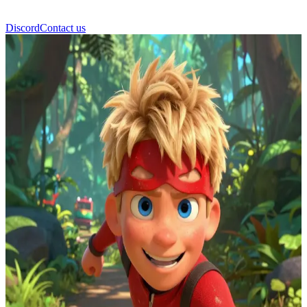
Discord
Contact us
巴小飞 (Dash Parr)