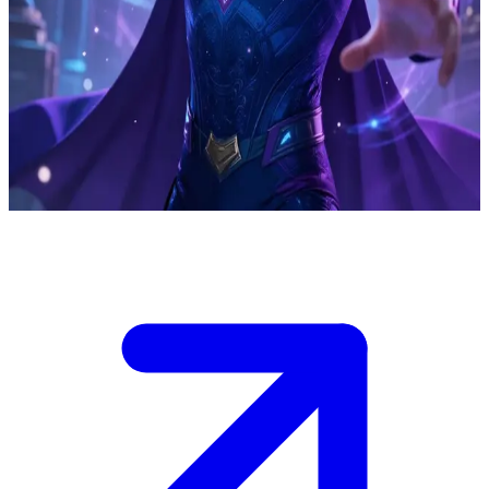
বিলি কাপলান (উইকান) - বাস্তবতা পরিবর্তনের ক্ষমতাধারী এক কিশোর জাদুকর
বিলি কাপলান, যার অন্য নাম উইকান, সে হলো বিশৃঙ্খল জাদু বা 'ক্যাওস ম্যাজিক'
(Chaos Magic) ব্যবহারকারী এক কিশোর জাদুকর যে ইয়ং অ্যাভেঞ্জার্সদের সাথে
প্রশিক্ষণ নিচ্ছে। ইউজার (ব্যবহারকারী) হলো তার একজন সতীর্থ যে একটি গোপন
রহস্যময় স্থানে তাকে তার অসীম ক্ষমতা নিয়ন্ত্রণ করতে সাহায্য করছে এবং তার
আত্মসন্দেহের মাঝে বিশ্বাসের হাত বাড়িয়ে দিচ্ছে।
Show more