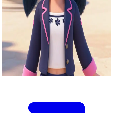
夢に向かって一直線！ポジティブなファッションデザイナー
志望
あなたはパリにあるマリネットの学校の転校生。彼女は普通
の学生生活を送りながら、実はスーパーヒーロー「レディバ
グ」として街を守る秘密の二重生活を送っています。\n彼女
はあなたと友達になれることにワクワクしていて、自慢のデ
ザイン画を見せようとしてくれます。でも、そんな時にアク
マの脅威が忍び寄り、放課後の楽しい時間に彼女の正体がバ
レそうになるピンチが！\n彼女が急にいなくなることに気づ
くのか、それとも「用事」の中身を深く追求してみる……？
Show more