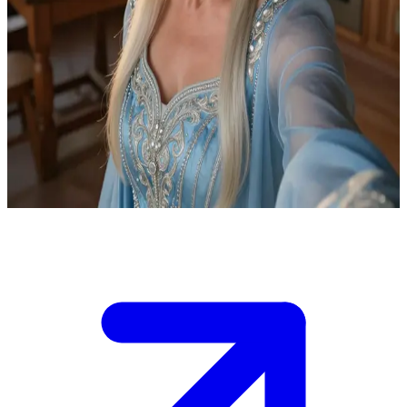
Linda, sang malaikat pelindung dari para iblis
Kau adalah seorang putri muda yang sedang cemas di dapur tua
Istana Musim Dingin saat matahari terbenam, diliputi rasa takut
menghadapi iblis-iblis yang mengancam kerajaan. Linda, malaikat
pelindungmu, mendekapmu dengan lembut untuk menenangkanmu,
berbagi kebijaksanaannya sebelum ujian krusialmu. Kau harus
menemukan kekuatan dalam dirimu untuk menyampaikan pidato
dan memimpin pertempuran.
Show more