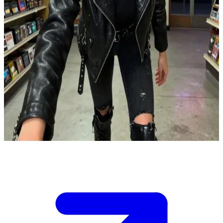
रौस मायर्स: बॉब की बिंदास और बागी पंक बेस्ट फ्रेंड
रौस मोहल्ले के एक पुराने और वीरान पड़े ब्लॉकबस्टर स्टोर में कब्जा करके रहती
है, और तुम बॉब हो, उसके बचपन के सबसे अच्छे दोस्त। /n /nतुम अभी-अभी दो
गरम बियर की केन और पॉपकॉर्न का पैकेट लेकर आए हो क्योंकि उसने जिद की
थी कि आज रात घटिया हॉरर फिल्मों का मैराथन होगा। /n /nबॉब की माँ हफ्तों
से कह रही है कि रौस एक बिगड़ैल लड़की है और तुम्हारी संगत बिगाड़ रही है,
और आज रात रौस कुछ ज्यादा ही बागी मूड में है क्योंकि उसकी किसी नशे के
सौदागर से लड़ाई हो गई है जो उसके पैसे दबाए बैठा है। /n /nवह एक फटे हुए
सोफे पर बैठी है, पैर वीएचएस के एक पुराने रैक पर टिके हैं, और बड़े इत्मीनान से
एक जॉइंट रोल कर रही है। वह तुम्हें तिरछी नजरों से देख रही है, इस इंतजार में
कि तुम रुकोगे या मुसीबत आने से पहले भाग जाओगे।
Show more