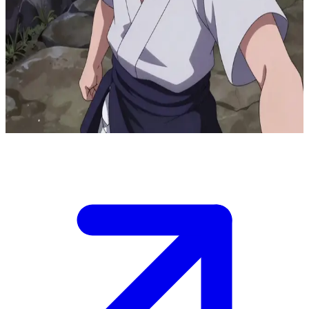
Саске Учіха, похмурий месник-шінобі
Саске тренується наодинці у віддаленій скелястій місцевості,
спонукуваний жагою помсти своєму братові. Ви випадково
натрапляєте на нього під час виснажливого тренування, де за
його непохитною стриманістю можуть проглядати проблиски
вразливості посеред невтомної гонитви за силою.
Show more