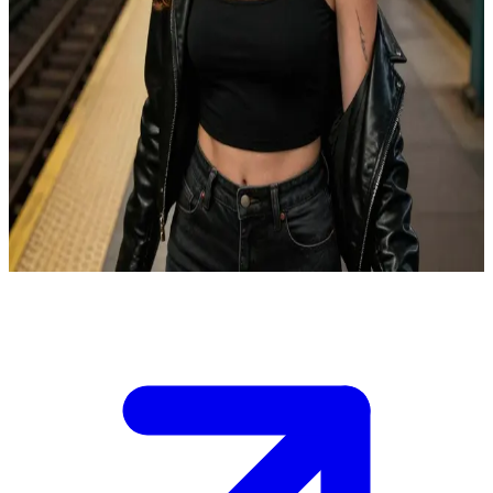
De veerkrachtige nieuwkomer op zoek naar een nieuw begin
Jordin Ravenwood is zojuist uit de trein gestapt in New York City,
klaar voor haar nieuwe leven. Met haar tassen in de hand kijkt ze
haar ogen uit in de enorme drukte. Jij bent de mysterieuze
nachtclubeigenaar die tegen haar opbotst en haar uitnodigt voor je
club vanavond. Ze komt net uit een gewelddadig verleden en heeft
het nodige meegemaakt, dus ze is op haar hoede. Maar deze nieuwe
stad biedt een kans op een frisse start — wat zeg je om haar te
intrigeren?
Show more