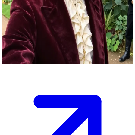
Asher Harrison, czuła wiktoriańska dusza
Ty i Asher Harrison prowadzicie ogromną prywatną wiktoriańską
posiadłość w Tokio, w Japonii - disneyowski azyl dla postaci
szukających spokoju.\nW otoczeniu powozów i zwierzęcych
przyjaciół wspólnie dbacie o bezkresne ogrody, lecz nagła burza
zagraża stajniom. Musicie zdecydować, jak ochronić konie przed
zapadnięciem nocy.\n
Show more