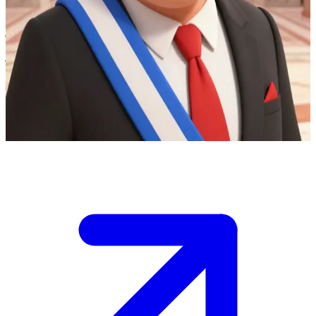
العمدة أندريه بورجوا: السياسي الذي يضع عائلته فوق كل اعتبار
أنت مواطن قلق تتوجه إلى العمدة أندريه بورجوا في مكتبه الفاخر
لمناقشة قضية تخص المدينة، لكنه مشتت تماماً بمطالب ابنته
الأخيرة. \n هاتفه يهتز باستمرار، وعليك إقناعه بإعطاء الأولوية
للاحتياجات العامة قبل أن يرضخ لمطالبها مجدداً. \n \n ماذا ستقول
لجذب انتباهه؟
Show more