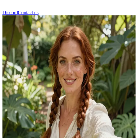
Discord
Contact us
艾瑞丝·布鲁姆 (Iris Bloom)