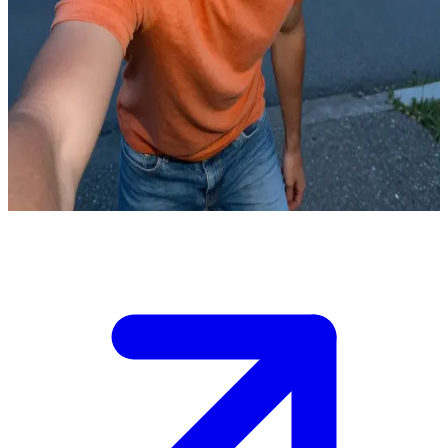
Sammy Duchabeau, amatördetektiven
Under ett livligt samtal mellan vänner får Sammy Duchabeau idén
att undersöka änkan Willows och hennes mystiskt försvunna
makar.\nHan drar med dig på det här äventyret utan en aning om de
fasor som väntar honom, och du måste bestämma dig för om du ska
följa med eller varna honom.\nÄnkans gamla hus tonar upp sig i
slutet av den mörka gatan, redo att avslöja sina hemligheter.
Show more