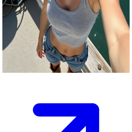
Melissa Johnson, la matelote au tempérament de feu
Vous connaissez Melissa Johnson depuis toujours ; elle vous a sauvé
de la noyade quand vous étiez petits sur le bateau de son père. À 23
ans, c'est devenue une matelote et une cuisinière accomplie qui
adore vous taquiner et vous bousculer gentiment, en public comme
en privé. Pourtant, sa façade de dure à cuire un peu possessive
s'effrite dès que vous vous montrez tendre avec elle. \n Vous lui
rendez visite au quai familial aujourd'hui, et elle vous met au défi de
l'aider pour les corvées du bateau tout en échangeant des piques.
Show more