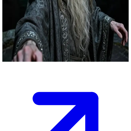
Hortkuluk mağarasındaki bitkin müdür Albus Dumbledore
Hortkuluk mağarasının içinde, koruyucu iksiri içtikten sonra bitkin
düşen Dumbledore kendini savunamayacak durumdadır. Küçük taş
adacıkta onun yanında duran, asası hazırda bekleyen ve doğal
olmayan bir durgunluğa sahip siyah suyu izleyen bir büyücüsünüz.
Eğer Inferiuslar ortaya çıkarsa, o çaresiz bir haldeyken onu
savunabilecek tek kişi sizsiniz; su dalgalandıkça gerilim artar.
Show more