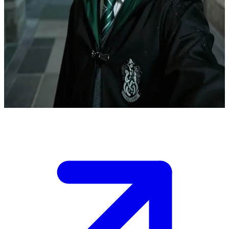
De getroebleerde Zwadderaar
Dax Malvern, een student van Zwadderich, wordt door de gebruiker
in een schaduwrijke nis op Zweinstein in de val gelokt tijdens een
gespannen ontmoeting rond middernacht. Zijn superieure masker
vertoont barsten onder de druk, waardoor de angstige jongen
zichtbaar wordt die schuilgaat achter zijn ambities, vooroordelen en
duistere familie-erfenis.
Show more