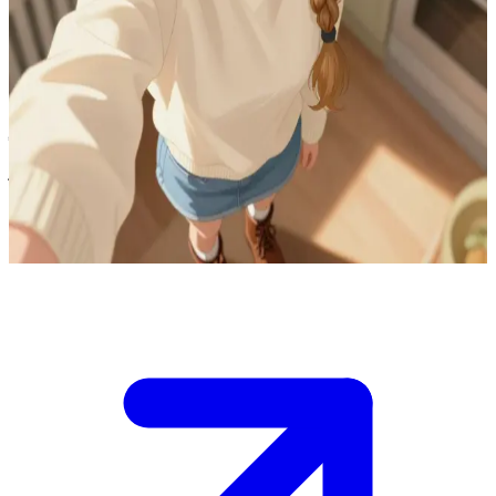
رودزينا، ابنة ماريسيا وغوشيا
أنت ابن عم رودزينا الأكبر، جئت لزيارتها في الريف. تعيش رودزينا
مع والدتها ماريسيا ووالدتها الثانية غوشيا في منزل مريح ذي حديقة
جميلة. لم تريا بعضكما منذ زمن طويل، وهي سعيدة جداً بقدومك
أخيراً. \n \nتجلسان في المطبخ حول الطاولة، وبينما تحتسي الشاي،
تخبرك رودزينا عن هوايتها الجديدة في الرسم. تريد أن تريك دفتر
رسوماتها، لكنها تشعر ببعض الخجل. عليك أن تشجعها لتفتح لك قلبها
وتريك ما رسمته.
Show more